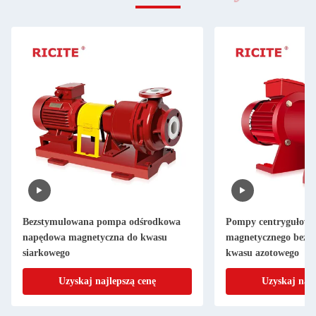
Bezstymulowana pompa odśrodkowa
Pompy centrygułowe
napędowa magnetyczna do kwasu
magnetycznego bez us
siarkowego
kwasu azotowego
Uzyskaj najlepszą cenę
Uzyskaj najl