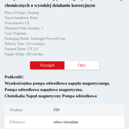
chemicznych o wysokiej działaniu korozyjnym
Place of Origin: Zhejiang
Nazwa handlowa: Ricite
Orzecznictwo: CE
Minimum Order Quantity: 1
Cena: Negotiate
Packaging Details: Seafreight Plywood Case
Delivery Time: 5-8 workdays
Payment Terms: T/T, L/C
Supply Ability: 200 sets/day
Szczegół
Opis
Podkreślić:
Wysokożrzędna pompa odśrodkowa napędu magnetycznego
,
Pompa odśrodkowa napędowa magnetyczna
,
Chemikalia Napęd magnetyczny Pompa odśrodkowa
1Podkład:
FEP
2Obudowa:
żeliwo sferoidalne