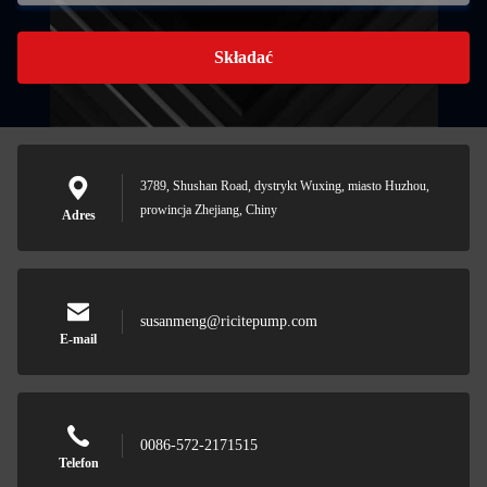
Składać
3789, Shushan Road, dystrykt Wuxing, miasto Huzhou,
prowincja Zhejiang, Chiny
Adres
susanmeng@ricitepump.com
E-mail
0086-572-2171515
Telefon