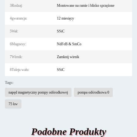
3Rodzaj:
Montowane na ramie i blisko sprzężone
4gwarancja:
12 miesięcy
5Wał:
SSiC
6Magnesy:
NdFeB & SmCo
7Wirnik:
Zamknij wirnik
8Tuleja wału:
SSiC
Tags:
napęd magnetyczny pompy odśrodkowej
pompa odśrodkowa 0
75 kw
Podobne Produkty