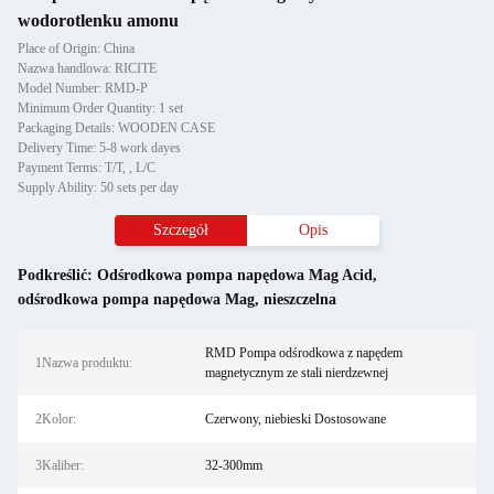
wodorotlenku amonu
Place of Origin: China
Nazwa handlowa: RICITE
Model Number: RMD-P
Minimum Order Quantity: 1 set
Packaging Details: WOODEN CASE
Delivery Time: 5-8 work dayes
Payment Terms: T/T, , L/C
Supply Ability: 50 sets per day
Szczegół
Opis
Podkreślić:
Odśrodkowa pompa napędowa Mag Acid
,
odśrodkowa pompa napędowa Mag
,
nieszczelna
RMD Pompa odśrodkowa z napędem
1Nazwa produktu:
magnetycznym ze stali nierdzewnej
2Kolor:
Czerwony, niebieski Dostosowane
3Kaliber:
32-300mm