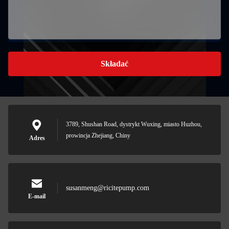
Składać
3789, Shushan Road, dystrykt Wuxing, miasto Huzhou,
prowincja Zhejiang, Chiny
Adres
susanmeng@ricitepump.com
E-mail