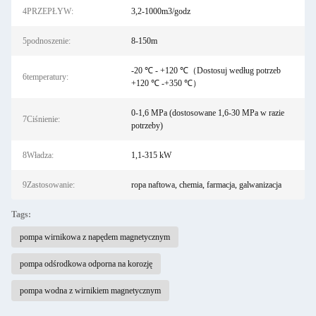
4PRZEPŁYW:
3,2-1000m3/godz
5podnoszenie:
8-150m
-20 ℃ - +120 ℃（Dostosuj według potrzeb
6temperatury:
+120 ℃ -+350 ℃）
0-1,6 MPa (dostosowane 1,6-30 MPa w razie
7Ciśnienie:
potrzeby)
8Władza:
1,1-315 kW
9Zastosowanie:
ropa naftowa, chemia, farmacja, galwanizacja
Tags:
pompa wirnikowa z napędem magnetycznym
pompa odśrodkowa odporna na korozję
pompa wodna z wirnikiem magnetycznym