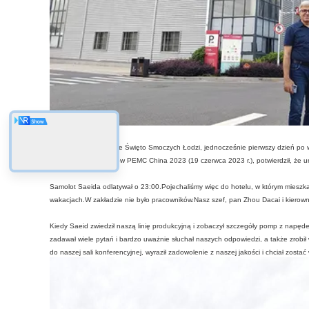
22.06.2023 tradycyjnie Święto Smoczych Łodzi, jednocześnie pierwszy dzień po 
pierwszego dnia targów PEMC China 2023 (19 czerwca 2023 r.), potwierdził, że u
Samolot Saeida odlatywał o 23:00.Pojechaliśmy więc do hotelu, w którym mieszka
wakacjach.W zakładzie nie było pracowników.Nasz szef, pan Zhou Dacai i kierown
Kiedy Saeid zwiedził naszą linię produkcyjną i zobaczył szczegóły pomp z nap
zadawał wiele pytań i bardzo uważnie słuchał naszych odpowiedzi, a także zrobił w
do naszej sali konferencyjnej, wyraził zadowolenie z naszej jakości i chciał zosta