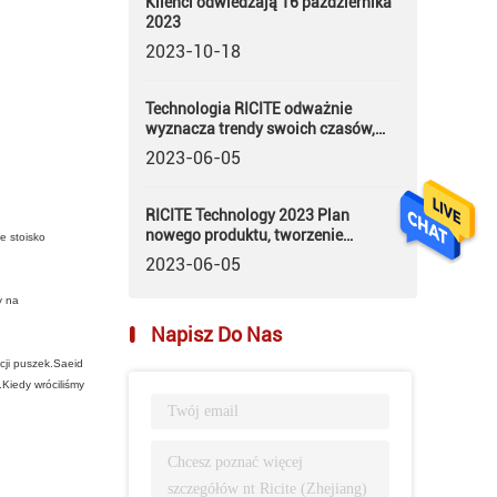
Klienci odwiedzają 16 października
2023
2023-10-18
Technologia RICITE odważnie
wyznacza trendy swoich czasów,
dążąc do zbadania ścieżki lewitacji
2023-06-05
magnetycznej pomp magnetycznych
RICITE Technology 2023 Plan
nowego produktu, tworzenie
e stoisko
niestandardowych nowych usług (1)
2023-06-05
y na
Napisz Do Nas
cji puszek.Saeid
.Kiedy wróciliśmy