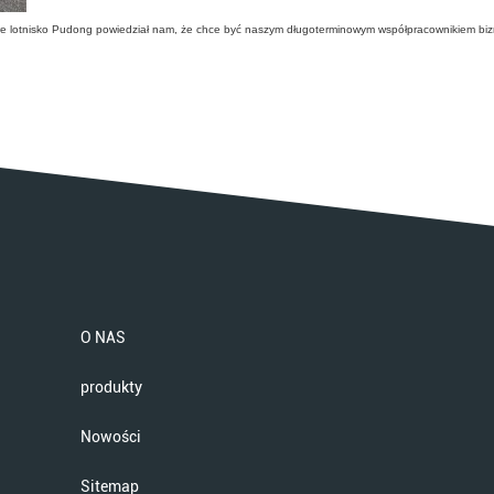
owe lotnisko Pudong powiedział nam, że chce być naszym długoterminowym współpracownikiem bi
O NAS
produkty
Nowości
Sitemap