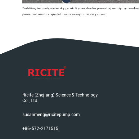
Zrobiliśmy też małą wycieczkę po okolicy, aw drodze powrotnej na międzynarod
powiedział nam, że spędził z nami ważny i znaczący dzień.
Ricite (Zhejiang) Science & Technology
Co., Ltd.
susanmeng@ricitepump.com
+86-572-2171515