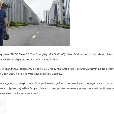
wystawie PMEC China 2023 w Szanghaju (19.06-21.06).Klient Saeid z Iranu, który odwiedził nasz
mówił się na wizytę w naszym zakładzie w Huzhou.
ł w Szanghaju, i zabraliśmy go około 7:30 rano.Ponieważ był to Festiwal Smoczych Łodzi, byliśm
ik, pan Zhou Xinyao, towarzyszyli osobiście Saeidowi.
ędem magnetycznym wyłożonym fluoropolimerem, był bardzo zadowolony z naszego procesu produk
iele zdjęć naszej rośliny.Zapytał również o nasz proces testowania pomp, czas realizacji i zapasy
ć wyłącznym dystrybutorem w Iranie.