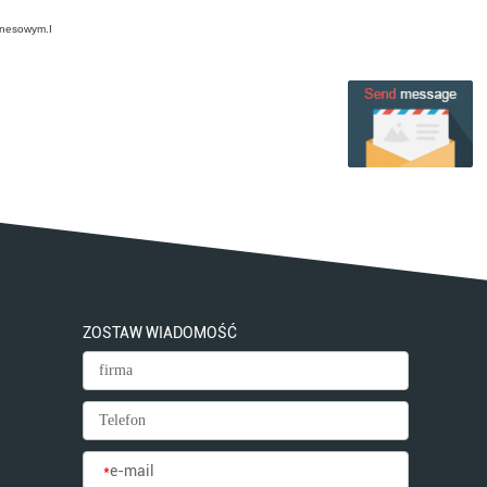
znesowym.I
ZOSTAW WIADOMOŚĆ
*
e-mail