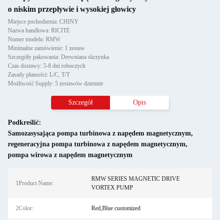
o niskim przepływie i wysokiej głowicy
Miejsce pochodzenia: CHINY
Nazwa handlowa: RICITE
Numer modelu: RMW
Minimalne zamówienie: 1 zestaw
Szczegóły pakowania: Drewniana skrzynka
Czas dostawy: 5-8 dni roboczych
Zasady płatności: L/C, T/T
Możliwość Supply: 5 zestawów dziennie
Szczegół
Opis
Podkreślić:
Samozasysająca pompa turbinowa z napędem magnetycznym
,
regeneracyjna pompa turbinowa z napędem magnetycznym
,
pompa wirowa z napędem magnetycznym
RMW SERIES MAGNETIC DRIVE
1Product Name:
VORTEX PUMP
2Color:
Red,Blue customized