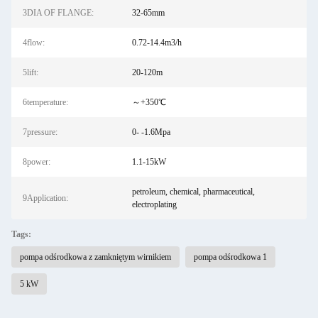
3DIA OF FLANGE:
32-65mm
4flow:
0.72-14.4m3/h
5lift:
20-120m
6temperature:
～+350℃
7pressure:
0- -1.6Mpa
8power:
1.1-15kW
petroleum, chemical, pharmaceutical,
9Application:
electroplating
Tags:
pompa odśrodkowa z zamkniętym wirnikiem
pompa odśrodkowa 1
5 kW