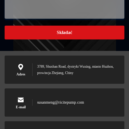
Składać
3789, Shushan Road, dystrykt Wuxing, miasto Huzhou,
prowincja Zhejiang, Chiny
Adres
susanmeng@ricitepump.com
E-mail