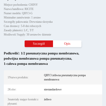
Miejsce pochodzenia: CHINY
Nazwa handlowa: RICITE
Numer modelu: QBY3-G
Minimalne zamówienie: 1 zestaw
Szczegóły pakowania: Drewniana skrzynka
Czas dostawy: 5-8 dni roboczych
Zasady płatności: L/C, T/T
Możliwość Supply: 50 zestawów dziennie
Szczegół
Opis
Podkreślić:
1/2 pneumatyczna pompa membranowa
,
podwójna membranowa pompa pneumatyczna
,
1-calowa pompa membranowa
QBY3 żeliwna pneumatyczna pompa
1Nazwa produktu:
membranowa
2Kolor:
niestandardowe
3materiały mające kontakt z
żeliwo
płynami: