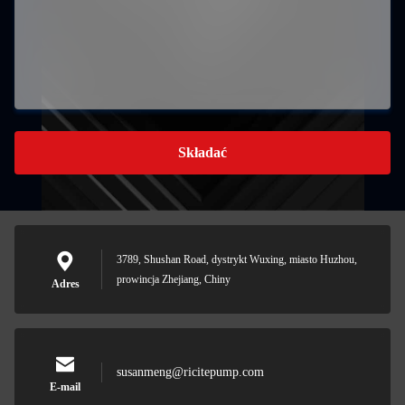
Składać
3789, Shushan Road, dystrykt Wuxing, miasto Huzhou,
prowincja Zhejiang, Chiny
Adres
susanmeng@ricitepump.com
E-mail