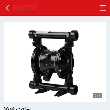
2
/
3
Wyroby z żeliwa