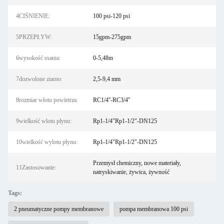
4CIŚNIENIE:
100 psi-120 psi
5PRZEPŁYW:
15gpm-275gpm
6wysokość ssania:
0-5,48m
7dozwolone ziarno:
2,5-9,4 mm
8rozmiar wlotu powietrza:
RC1/4''-RC3/4''
9wielkość wlotu płynu:
Rp1-1/4"Rp1-1/2"-DN125
10wielkość wylotu płynu:
Rp1-1/4"Rp1-1/2"-DN125
Przemysł chemiczny, nowe materiały,
11Zastosowanie:
natryskiwanie, żywica, żywność
Tags:
2 pneumatyczne pompy membranowe
pompa membranowa 100 psi