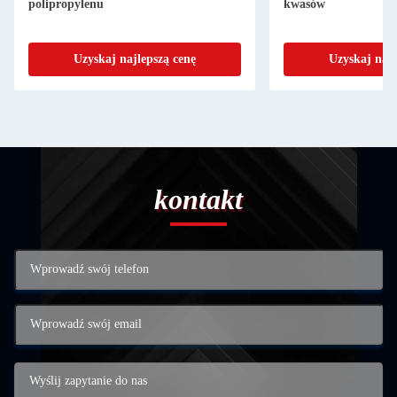
polipropylenu
kwasów
Uzyskaj najlepszą cenę
Uzyskaj najl
kontakt